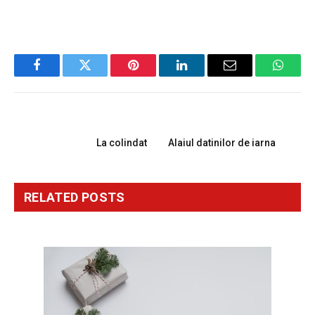
Facebook
Twitter
Pinterest
LinkedIn
Email
Whats
PREVIOUS ARTICLE
NEXT ARTICLE
La colindat
Alaiul datinilor de iarna
RELATED
POSTS