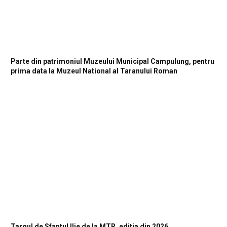
Parte din patrimoniul Muzeului Municipal Campulung, pentru
prima data la Muzeul National al Taranului Roman
Targul de Sfantul Ilie de la MTR, editia din 2026