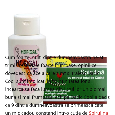
Cum foarte multi dintre dumneavoastra ne-ati
trimis materiale foarte frumoase, opinii ce
dovedesc ca aceia care simt si traiesc Dacic
Cool sunt implicati in comunitatea lor si
incearca sa faca lumea din jurul lor un pic mai
buna si mai frumoasa, echipa Dacic Cool a decis
ca 9 dintre dumneavoastra sa primeasca cate
un mic cadou constand intr-o cutie de
Spirulina