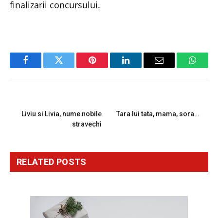
finalizarii concursului.
Facebook
Twitter
Pinterest
LinkedIn
Email
Whats
PREVIOUS ARTICLE
NEXT ARTICLE
Liviu si Livia, nume nobile
Tara lui tata, mama, sora…
stravechi
RELATED
POSTS