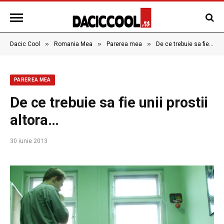
»
»
»
Dacic Cool
Romania Mea
Parerea mea
De ce trebuie sa fie unii prostii altora…
PAREREA MEA
De ce trebuie sa fie unii prostii
altora…
30 iunie 2013