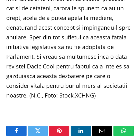
cat si de cetateni, carora le spunem ca au un
drept, acela de a putea apela la mediere,
denaturand acest concept si impingandu-l spre
anulare. Sper din tot sufletul ca aceasta fatala
initiativa legislativa sa nu fie adoptata de
Parlament. Si vreau sa multumesc inca o data
revistei Dacic Cool pentru faptul ca a inteles sa
gazduiasca aceasta dezbatere pe care o
consider vitala pentru bunul mers al societatii
noastre. (N.C., Foto: Stock.XCHNG)
Facebook
Twitter
Pinterest
LinkedIn
Email
Whats