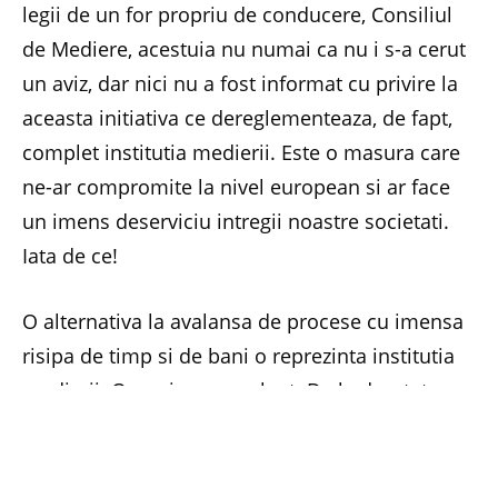
legii de un for propriu de conducere, Consiliul
de Mediere, acestuia nu numai ca nu i s-a cerut
un aviz, dar nici nu a fost informat cu privire la
aceasta initiativa ce dereglementeaza, de fapt,
complet institutia medierii. Este o masura care
ne-ar compromite la nivel european si ar face
un imens deserviciu intregii noastre societati.
Iata de ce!
O alternativa la avalansa de procese cu imensa
risipa de timp si de bani o reprezinta institutia
medierii. Omenirea a evoluat. De la dreptatea
castigata cu forta pumnilor am ajuns la
dreptatea castigata in instanta. Apoi, Europa a
descoperit, si dupa ea si noi, ca buna intelegere