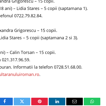
andra Grigorescu – 15 copii.
18 ani) – Lidia Stares – 5 copii (saptamana 1).
elefonul 0722.79.82.84.
xandra Grigorescu – 15 copii.
Lidia Stares – 5 copii (saptamana 2 si 3).
ni) – Calin Torsan – 15 copii.
n 021.317.96.59.
uran. Informatii la telefon 0728.51.68.00.
ltaranuluiroman.ro
.
Facebook
Twitter
Pinterest
LinkedIn
Email
WhatsA