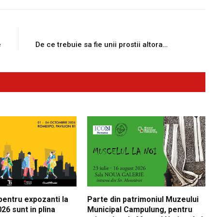
E
NEXT ARTICLE
e
De ce trebuie sa fie unii prostii altora…
 pentru expozanti la
Parte din patrimoniul Muzeului
26 sunt in plina
Municipal Campulung, pentru