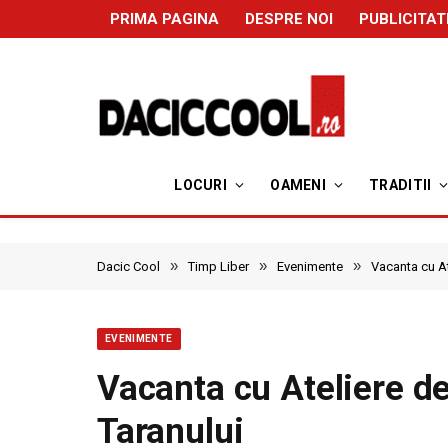
PRIMA PAGINA
DESPRE NOI
PUBLICITAT
LOCURI
OAMENI
TRADITII
»
»
»
Dacic Cool
Timp Liber
Evenimente
Vacanta cu At
EVENIMENTE
Vacanta cu Ateliere de
Taranului