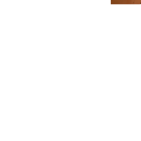
Muzeul National de Arta al Romaniei va 
intalnire de joi in expozitia
Marturii. F