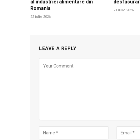
al industriei alimentare din
desfasura
Romania
21 iulie 2026
22 iulie 2026
LEAVE A REPLY