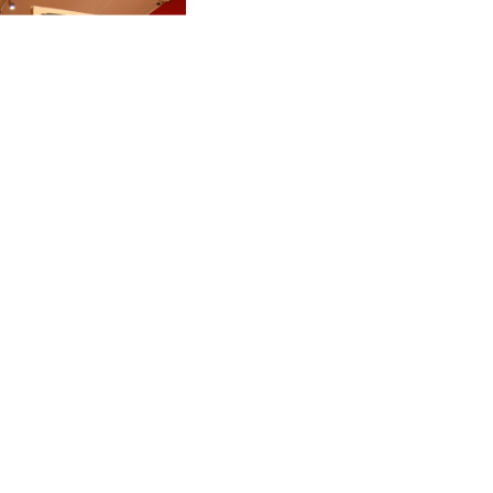
invita joi, 27 iunie, orele 18.00, la o noua
rescele Manastirii Argesului
. Invitatul serii,