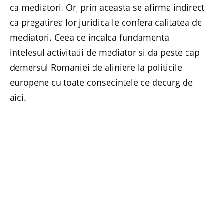
ca mediatori. Or, prin aceasta se afirma indirect
ca pregatirea lor juridica le confera calitatea de
mediatori. Ceea ce incalca fundamental
intelesul activitatii de mediator si da peste cap
demersul Romaniei de aliniere la politicile
europene cu toate consecintele ce decurg de
aici.
Parca cineva ar fi speriat ca exista sanse ca in
curand sa putem adera la spatiul Schengen…
Caci, daca se adopta o asemenea modificare, ne
putem astepta pe buna dreptate la tot ce poate
fi mai rau din partea Mecanismului de Verificare
si Control. De ce trebuie sa stricam tot ce am
realizat pana acum?