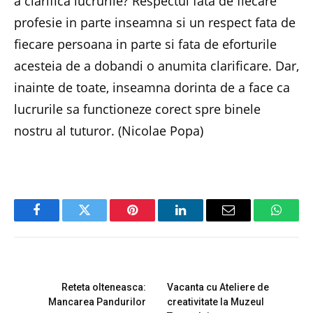
a clarifica lucrurile? Respectul fata de fiecare
profesie in parte inseamna si un respect fata de
fiecare persoana in parte si fata de eforturile
acesteia de a dobandi o anumita clarificare. Dar,
inainte de toate, inseamna dorinta de a face ca
lucrurile sa functioneze corect spre binele
nostru al tuturor. (Nicolae Popa)
Facebook
Twitter
Pinterest
LinkedIn
Email
Whats
PREVIOUS ARTICLE
NEXT ARTICLE
Reteta olteneasca:
Vacanta cu Ateliere de
Mancarea Pandurilor
creativitate la Muzeul