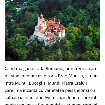
Cand ma gandesc la Romania, prima zona care-
mi vine in minte este zona Bran-Moeciu, situata
intre Muntii Bucegi si Muntii Piatra Craiului,
care ma incanta cu varietatea peisajelor si cu
salbaticia reliefului. Avem capodopere care intr-
adevar ne fac sa fim mandri ca suntem romani