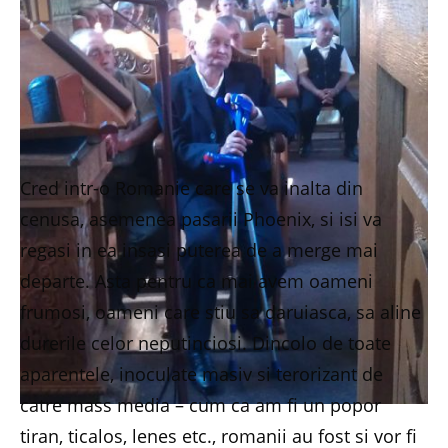
Cred intr-o Romanie care se va inalta din
cenusa, asemenea pasarii Phoenix, si isi va
regasi in ea insasi puterea de a merge mai
departe. Asta pentru ca mai avem oameni
frumosi, oameni care stiu sa daruiasca, sa aline
durerile celor neputinciosi. Dincolo de toate
aparentele, inoculate masiv si terorizant de
catre mass media – cum ca am fi un popor
tiran, ticalos, lenes etc., romanii au fost si vor fi