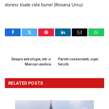
doresc toate cele bune! (Roxana Ursu)
Facebook
Twitter
Pinterest
LinkedIn
Email
Whats
PREVIOUS ARTICLE
NEXT ARTICLE
Despre astrologie, intr-o
Parinti consecventi, copii
Miercuri exotica
fericiti
RELATED
POSTS