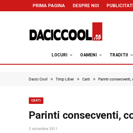
PRIMA PAGINA
DESPRE NOI
PUBLICITAT
LOCURI
OAMENI
TRADITII
»
»
»
Dacic Cool
Timp Liber
Carti
Parinti consecventi, c
CARTI
Parinti consecventi, cop
2 octombrie 2011