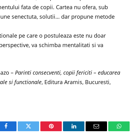
tului fata de copii. Cartea nu ofera, sub
pciune senectuta, solutii… dar propune metode
tionale pe care o postuleaza este nu doar
 perspective, va schimba mentalitati si va
jazo –
Parinti consecventi, copii fericiti – educarea
ale si functionale
, Editura Aramis, Bucuresti,
Facebook
Twitter
Pinterest
LinkedIn
Email
WhatsA