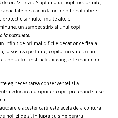
4 de ore/zi, 7 zile/saptamana, nopti nedormite,
a, capacitate de a acorda neconditionat iubire si
 protectie si multe, multe altele.
 minune, un zambet stirb al unui copil
a la batranete
.
 infinit de ori mai dificile decat orice fisa a
ca, la sosirea pe lume, copilul nu vine cu un
cu doua-trei instructiuni gangurite inainte de
inteleg necesitatea consecventei si a
entru educarea propriilor copii, preferand sa se
ent.
autoarele acestei carti este acela de a contura
e noi, zi de zi, in lupta cu sine pentru