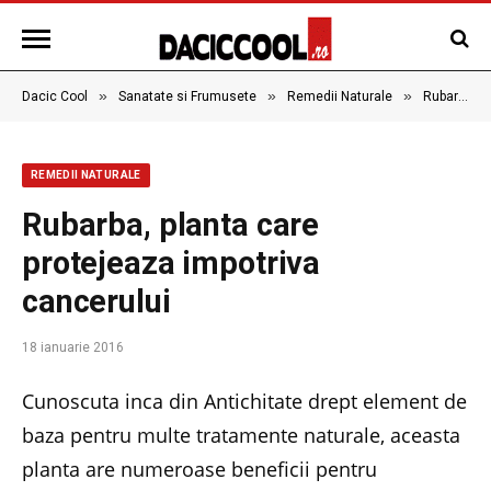
»
»
»
Dacic Cool
Sanatate si Frumusete
Remedii Naturale
Rubarba, planta care protejeaza impotriva cancerului
REMEDII NATURALE
Rubarba, planta care
protejeaza impotriva
cancerului
18 ianuarie 2016
Cunoscuta inca din Antichitate drept element de
baza pentru multe tratamente naturale, aceasta
planta are numeroase beneficii pentru