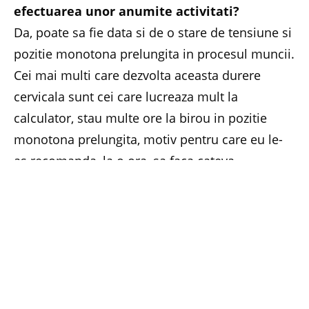
efectuarea unor anumite activitati?
Da, poate sa fie data si de o stare de tensiune si
pozitie monotona prelungita in procesul muncii.
Cei mai multi care dezvolta aceasta durere
cervicala sunt cei care lucreaza mult la
calculator, stau multe ore la birou in pozitie
monotona prelungita, motiv pentru care eu le-
as recomanda, la o ora, sa faca cateva
mobilizari la nivelul coloanei cervicale, care
inseamna aplecarea capului in fata, in spate, in
lateral, rotatii de 4-5-6 ori care au un rol foarte
important.
Care sunt cauzele aparitiei durerilor
cervicale?