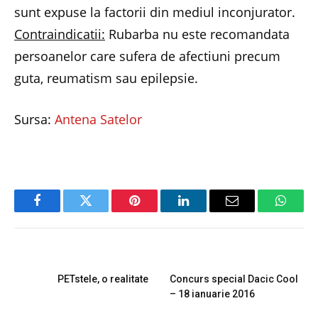
sunt expuse la factorii din mediul inconjurator.
Contraindicatii:
Rubarba nu este recomandata
persoanelor care sufera de afectiuni precum
guta, reumatism sau epilepsie.
Sursa:
Antena Satelor
Facebook
Twitter
Pinterest
LinkedIn
Email
Whats
PREVIOUS ARTICLE
NEXT ARTICLE
PETstele, o realitate
Concurs special Dacic Cool
– 18 ianuarie 2016