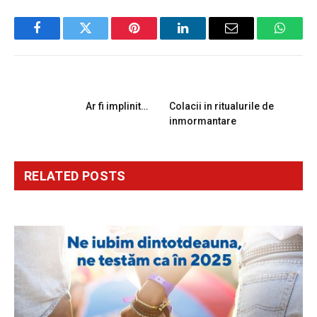
Facebook
Twitter
Pinterest
LinkedIn
Email
Whats
PREVIOUS ARTICLE
NEXT ARTICLE
Ar fi implinit…
Colacii in ritualurile de
inmormantare
RELATED
POSTS