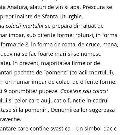
ta Anafura, alaturi de vin si apa. Prescura se
preot inainte de Sfanta Liturghie.
au colacii mortului
se prepara din aluat de
ar impar, sub diferite forme: rotunzi, in forma
in forma de 8, in forma de roata, de cruce, mana,
Bucovina se fac foarte mari si se numesc
state). In prezent, majoritatea firmelor de
ari pachete de ”pomene” (colacii mortului),
ntin un numar impar de colaci de diferite forme:
i si 9 porumbite/ pupeze.
Capetele sau colacii
lui si celor care au jucat o functie in cadrul
tase si la pomeniri. Denumirea lor sugereaza
traveche.
ntare care contine svastica – un simbol dacic