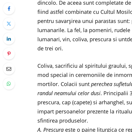
dincolo. De aceea sunt completate de ri
fiind astfel combinate cu Cultul Mosilo
pentru savarşirea unui parastas sunt: p
lumanarile. La fel, la pomeniri, rudele
lumanari, vin, coliva, prescura si untd
de trei ori.
Coliva, sacrificiu al spiritului graului
mod special in ceremoniile de inmorm
mortilor. Colacii sunt
perechea sufletul
randul neamului celor dusi
. Principali
prescura, cap (capete) si arhanghel, su
impart persoanelor prezente la ritual
sfintirea produselor.
A. Prescura
este o paine liturgica ce re