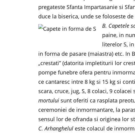
pregateste Sfanta Impartasanie si Sfan
duce la biserica, unde se foloseste de 
B. Capetele s
paine, in num
literelor S, 
in forma de pasare (maiastra) etc. In 
„crestati” (datorita impletiturii lor cre
pompe funebre ofera pentru inmormant
ce cantaresc intre 8 kg si 15 kg si co
scara, cruce, jug, S, 8 colaci, 9 colace
mortului
sunt oferiti ca rasplata preotu
ceremoniei de inmormantare, la paras
sensul lor de ofranda si originea lor s
C. Arhanghelul
este colacul de inmorma