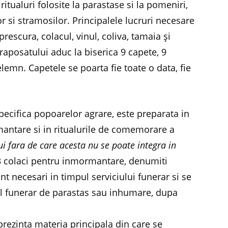
tualuri folosite la parastase si la pomeniri,
r si stramosilor. Principalele lucruri necesare
rescura, colacul, vinul, coliva, tamaia şi
 raposatului aduc la biserica 9 capete, 9
elemn. Capetele se poarta fie toate o data, fie
, specifica popoarelor agrare, este preparata in
antare si in ritualurile de comemorare a
ui fara de care acesta nu se poate integra in
i 3 colaci pentru inmormantare, denumiti
nt necesari in timpul serviciului funerar si se
ul funerar de parastas sau inhumare, dupa
prezinta materia principala din care se