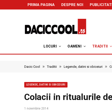
PRIMA PAGINA
DESPRE NOI
PUBLICITAT
LOCURI
OAMENI
TRADITII
»
»
»
Dacic Cool
Traditii
Legende, datini si obiceiuri
C
LEGENDE, DATINI SI OBICEIURI
Colacii in ritualurile
1 noiembrie 2014