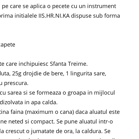
 pe care se aplica o pecete cu un instrument
prima initialele IIS.HR.NI.KA dispuse sub forma
capete
te care inchipuiesc Sfanta Treime.
uta, 25g drojdie de bere, 1 lingurita sare,
u prescura.
cu sarea si se formeaza o groapa in mijlocul
dizolvata in apa calda.
tina faina (maximum o cana) daca aluatul este
ine neted si compact. Se pune aluatul intr-o
la crescut o jumatate de ora, la caldura. Se