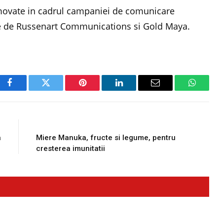
promovate in cadrul campaniei de comunicare
te de Russenart Communications si Gold Maya.
Facebook
Twitter
Pinterest
LinkedIn
Email
WhatsA
E
NEXT ARTICLE
a
Miere Manuka, fructe si legume, pentru
cresterea imunitatii