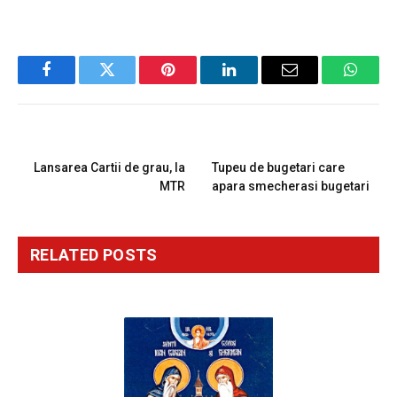
Facebook
Twitter
Pinterest
LinkedIn
Email
Whats
PREVIOUS ARTICLE
NEXT ARTICLE
Lansarea Cartii de grau, la
Tupeu de bugetari care
MTR
apara smecherasi bugetari
RELATED
POSTS