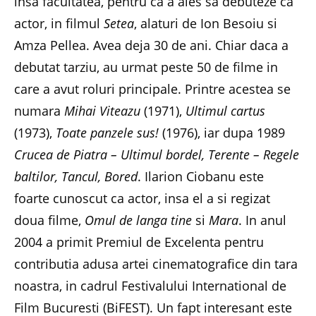
insa facultatea, pentru ca a ales sa debuteze ca
actor, in filmul
Setea
, alaturi de Ion Besoiu si
Amza Pellea. Avea deja 30 de ani. Chiar daca a
debutat tarziu, au urmat peste 50 de filme in
care a avut roluri principale. Printre acestea se
numara
Mihai Viteazu
(1971),
Ultimul cartus
(1973),
Toate panzele sus!
(1976), iar dupa 1989
Crucea de Piatra – Ultimul bordel, Terente – Regele
baltilor, Tancul, Bored
. Ilarion Ciobanu este
foarte cunoscut ca actor, insa el a si regizat
doua filme,
Omul de langa tine
si
Mara
. In anul
2004 a primit Premiul de Excelenta pentru
contributia adusa artei cinematografice din tara
noastra, in cadrul Festivalului International de
Film Bucuresti (BiFEST). Un fapt interesant este