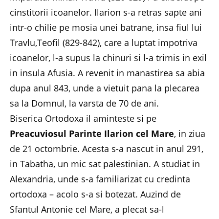
cinstitorii icoanelor. Ilarion s-a retras sapte ani
intr-o chilie pe mosia unei batrane, insa fiul lui
Travlu,Teofil (829-842), care a luptat impotriva
icoanelor, l-a supus la chinuri si l-a trimis in exil
in insula Afusia. A revenit in manastirea sa abia
dupa anul 843, unde a vietuit pana la plecarea
sa la Domnul, la varsta de 70 de ani.
Biserica Ortodoxa il aminteste si pe
Preacuviosul Parinte Ilarion cel Mare
, in ziua
de 21 octombrie. Acesta s-a nascut in anul 291,
in Tabatha, un mic sat palestinian. A studiat in
Alexandria, unde s-a familiarizat cu credinta
ortodoxa – acolo s-a si botezat. Auzind de
Sfantul Antonie cel Mare, a plecat sa-l