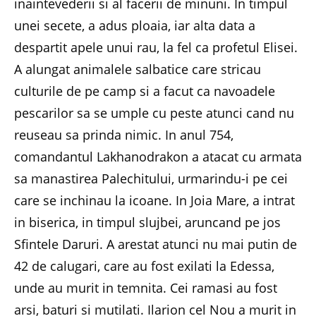
inaintevederii si al facerii de minuni. In timpul
unei secete, a adus ploaia, iar alta data a
despartit apele unui rau, la fel ca profetul Elisei.
A alungat animalele salbatice care stricau
culturile de pe camp si a facut ca navoadele
pescarilor sa se umple cu peste atunci cand nu
reuseau sa prinda nimic. In anul 754,
comandantul Lakhanodrakon a atacat cu armata
sa manastirea Palechitului, urmarindu-i pe cei
care se inchinau la icoane. In Joia Mare, a intrat
in biserica, in timpul slujbei, aruncand pe jos
Sfintele Daruri. A arestat atunci nu mai putin de
42 de calugari, care au fost exilati la Edessa,
unde au murit in temnita. Cei ramasi au fost
arsi, baturi si mutilati. Ilarion cel Nou a murit in