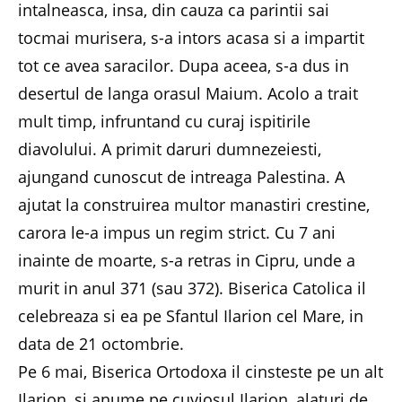
intalneasca, insa, din cauza ca parintii sai
tocmai murisera, s-a intors acasa si a impartit
tot ce avea saracilor. Dupa aceea, s-a dus in
desertul de langa orasul Maium. Acolo a trait
mult timp, infruntand cu curaj ispitirile
diavolului. A primit daruri dumnezeiesti,
ajungand cunoscut de intreaga Palestina. A
ajutat la construirea multor manastiri crestine,
carora le-a impus un regim strict. Cu 7 ani
inainte de moarte, s-a retras in Cipru, unde a
murit in anul 371 (sau 372). Biserica Catolica il
celebreaza si ea pe Sfantul Ilarion cel Mare, in
data de 21 octombrie.
Pe 6 mai, Biserica Ortodoxa il cinsteste pe un alt
Ilarion, si anume pe cuviosul Ilarion, alaturi de