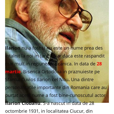
Ilarion
nu a fost si nu este un nume prea des
intalnit la noi in tara, chiar daca este raspandit
mai mult in regiunea balcanica. In data de
28
martie
, Biserica Ortodoxa in praznuieste pe
Sfantul Cuvios Ilarion cel Nou
.
Una dintre
personalitatile importante din Romania care au
purtat acest nume a fost bine-cunoscutul actor
Ilarion Ciobanu
. S-a nascut in data de 28
octombrie 1931, in localitatea Ciucur, din