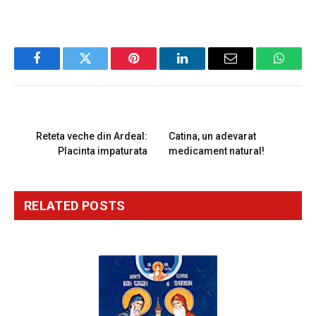
Facebook
Twitter
Pinterest
LinkedIn
Email
Whats
PREVIOUS ARTICLE
NEXT ARTICLE
Reteta veche din Ardeal:
Catina, un adevarat
Placinta impaturata
medicament natural!
RELATED
POSTS